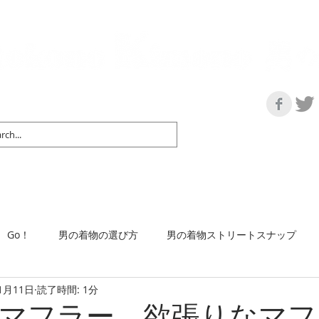
の情報サイト | 街に男の着姿が一人でも増えますように！
マップ＆リスト
取扱い商品
ネットショップ
Ｇo！
着物で通勤するには
Go！
男の着物の選び方
男の着物ストリートスナップ
1月11日
読了時間: 1分