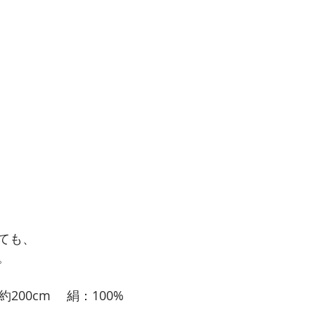
ても、
。
200cm 　絹：100%