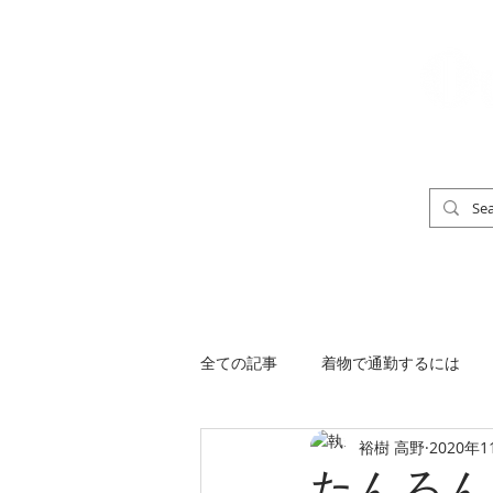
「男の着物」
TOP
男の着物ストリートスナップ
全ての記事
着物で通勤するには
裕樹 高野
2020年1