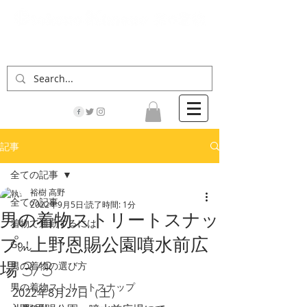
「男の着物」の情報サイト | 街に男の着姿が一人
でも増えますように！
記事
全ての記事
裕樹 高野
全ての記事
2022年9月5日
読了時間: 1分
男の着物ストリートスナッ
着物で通勤するには
プin上野恩賜公園噴水前広
Go！
場 3/3
男の着物の選び方
男の着物ストリートスナップ
2022年8月27日（土）