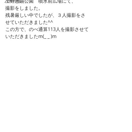
入間の乱
上野恩賜公園　噴水前広場にて、
撮影をしました。
残暑厳しい中でしたが、３人撮影をさ
せていただきました^^
この方で、のべ通算113人を撮影させて
いただきましたm(_ _ )m