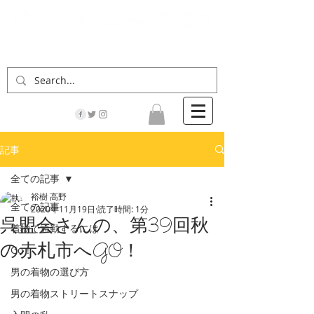
「男の着物」の情報サイト | 街に男の着姿が一人
でも増えますように！
記事
全ての記事
裕樹 高野
全ての記事
2020年11月19日
読了時間: 1分
呉盟会さんの、第39回秋
着物で通勤するには
の赤札市へGO！
Go！
男の着物の選び方
男の着物ストリートスナップ