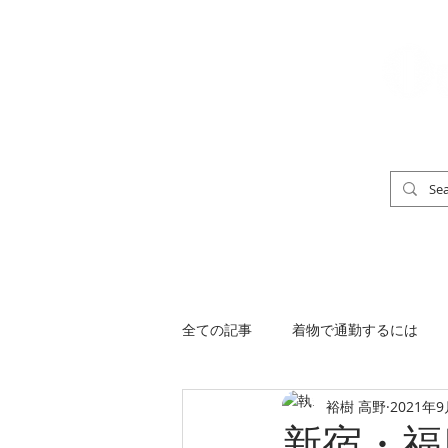
「男の着物」
TOP
男の着物ストリートスナップ
全ての記事
着物で通勤するには
裕樹 高野
2021年