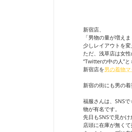
新宿店、
「男物の量が増えま
少しレイアウトを変え
ただ、浅草店は女性
“Twitterの中の
新宿店を
男の着物マ
新宿の街にも男の着
福服さんは、SNS
物が有名です。
先日もSNSで見か
店頭に在庫が無くて