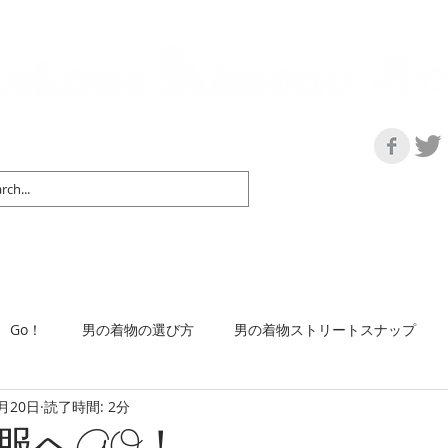
の情報サイト | 街に男の着姿が一人でも増えますように！
マップ＆リスト
取扱い商品
ネットショップ
Ｇo！
着物で通勤するには
Go！
男の着物の選び方
男の着物ストリートスナップ
9月20日
読了時間: 2分