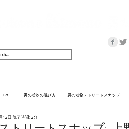
の情報サイト | 街に男の着姿が一人でも増えますように！
マップ＆リスト
取扱い商品
ネットショップ
Ｇo！
着物で通勤するには
Go！
男の着物の選び方
男の着物ストリートスナップ
6月12日
読了時間: 2分