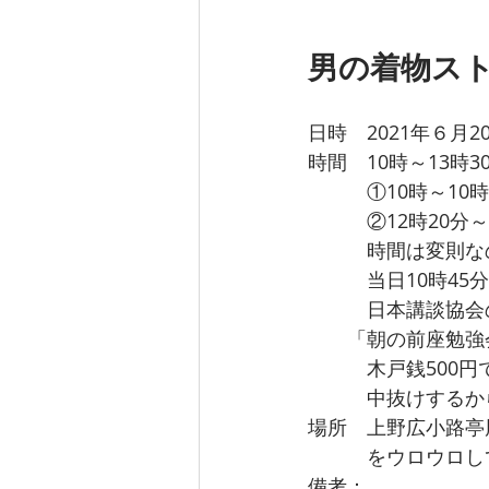
男の着物スト
日時　2021年６月2
時間　10時～13時3
　　　①10時～10時
　　　②12時20分～
　　　時間は変則な
　　　当日10時45分
　　　日本講談協会
　　「朝の前座勉強
　　　木戸銭500
　　　中抜けするか
場所　上野広小路亭
　　　をウロウロし
備考：