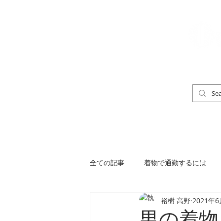
「男の着物」
TOP
男の着物ストリートスナップ
全ての記事
着物で通勤するには
裕樹 高野
2021年