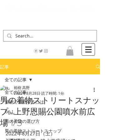
「男の着物」の情報サイト | 街に男の着姿が一人
でも増えますように！
記事
全ての記事
裕樹 高野
全ての記事
2022年8月28日
読了時間: 1分
男の着物ストリートスナッ
着物で通勤するには
プin上野恩賜公園噴水前広
Go！
場 1/3
男の着物の選び方
男の着物ストリートスナップ
2022年8月27日（土）