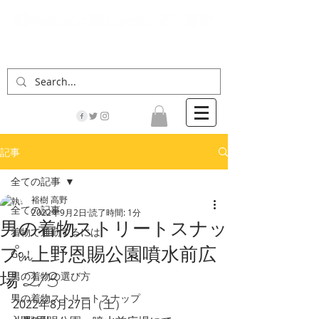
「男の着物」の情報サイト | 街に男の着姿が一人
でも増えますように！
記事
全ての記事
裕樹 高野
全ての記事
2022年9月2日
読了時間: 1分
男の着物ストリートスナッ
着物で通勤するには
プin上野恩賜公園噴水前広
Go！
場 2/3
男の着物の選び方
男の着物ストリートスナップ
2022年8月27日（土）