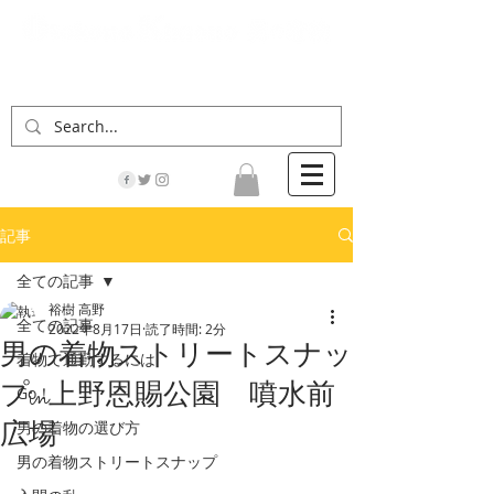
「男の着物」の情報サイト | 街に男の着姿が一人
でも増えますように！
記事
全ての記事
裕樹 高野
全ての記事
2022年8月17日
読了時間: 2分
男の着物ストリートスナッ
着物で通勤するには
プin上野恩賜公園 噴水前
Go！
広場
男の着物の選び方
男の着物ストリートスナップ