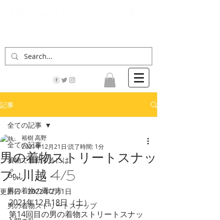
「男の着物」の情報サイト | 街に男の着姿が一人
でも増えますように！
記事
全ての記事
裕樹 高野
全ての記事
2021年12月21日
読了時間: 1分
男の着物ストリートスナッ
着物で通勤するには
プin川越 4/5
Go！
男の着物の選び方
更新日：
2022年2月1日
2021年12月18日（土）
男の着物ストリートスナップ
第14回目の男の着物ストリートスナッ