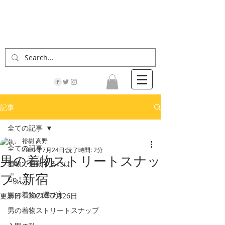
「男の着物」の情報サイト | 街に男の着姿が一人
でも増えますように！
記事
全ての記事
裕樹 高野
全ての記事
2021年7月24日
読了時間: 2分
男の着物ストリートスナッ
着物で通勤するには
プin新宿
Go！
男の着物の選び方
更新日：
2021年7月26日
男の着物ストリートスナップ