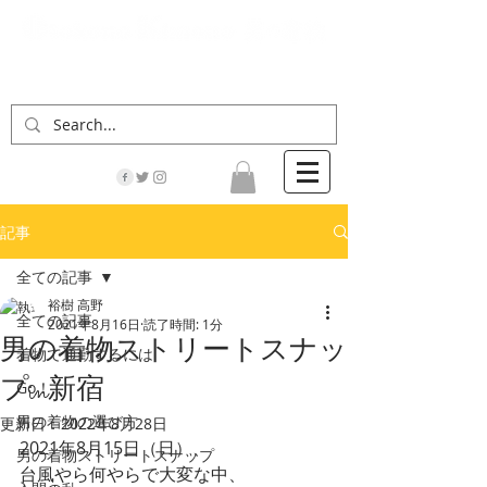
「男の着物」の情報サイト | 街に男の着姿が一人
でも増えますように！
記事
全ての記事
裕樹 高野
全ての記事
2021年8月16日
読了時間: 1分
男の着物ストリートスナッ
着物で通勤するには
プin新宿
Go！
男の着物の選び方
更新日：
2022年8月28日
2021年8月15日（日）、
男の着物ストリートスナップ
台風やら何やらで大変な中、