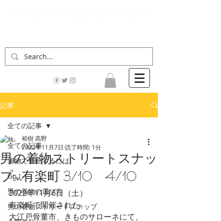
「男の着物」の情報サイト | 街に男の着姿が一人
でも増えますように！
記事
全ての記事
裕樹 高野
全ての記事
2022年11月7日
読了時間: 1分
男の着物ストリートスナッ
着物で通勤するには
プin有楽町 3/10 4/10
Go！
男の着物の選び方
2022年11月6日（土）
有楽町で開催された、
男の着物ストリートスナップ
大江戸骨董市、きものサローネにて、