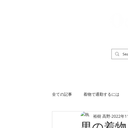
「男の着物」
TOP
男の着物ストリートスナップ
全ての記事
着物で通勤するには
裕樹 高野
2022年1