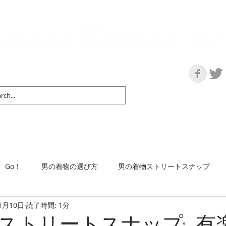
の情報サイト | 街に男の着姿が一人でも増えますように！
マップ＆リスト
取扱い商品
ネットショップ
Ｇo！
着物で通勤するには
Go！
男の着物の選び方
男の着物ストリートスナップ
1月10日
読了時間: 1分