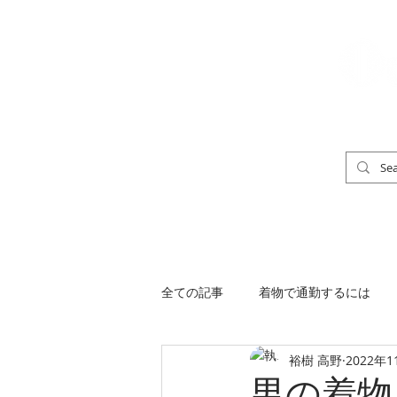
「男の着物」
TOP
男の着物ストリートスナップ
全ての記事
着物で通勤するには
裕樹 高野
2022年1