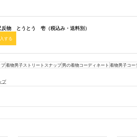
尺反物　とうとう　壱（税込み・送料別）
入する
ップ
着物男子ストリートスナップ
男の着物コーディネート
着物男子コー
ップ