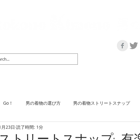
の情報サイト | 街に男の着姿が一人でも増えますように！
マップ＆リスト
取扱い商品
ネットショップ
Ｇo！
着物で通勤するには
Go！
男の着物の選び方
男の着物ストリートスナップ
1月23日
読了時間: 1分