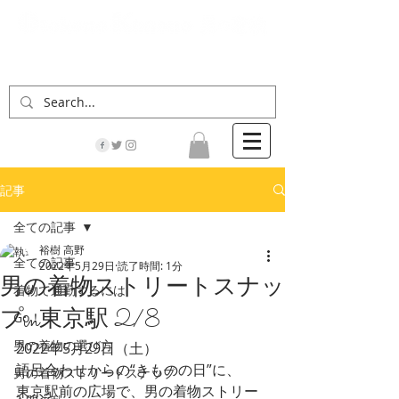
「男の着物」の情報サイト | 街に男の着姿が一人
でも増えますように！
記事
全ての記事
裕樹 高野
全ての記事
2022年5月29日
読了時間: 1分
男の着物ストリートスナッ
着物で通勤するには
プin東京駅 2/8
Go！
男の着物の選び方
2022年5月29日（土）
語呂合わせからの“きものの日”に、
男の着物ストリートスナップ
東京駅前の広場で、男の着物ストリー