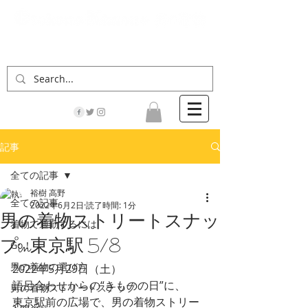
「男の着物」の情報サイト | 街に男の着姿が一人
でも増えますように！
記事
全ての記事
裕樹 高野
全ての記事
2022年6月2日
読了時間: 1分
男の着物ストリートスナッ
着物で通勤するには
プin東京駅 5/8
Go！
男の着物の選び方
2022年5月29日（土）
語呂合わせからの“きものの日”に、
男の着物ストリートスナップ
東京駅前の広場で、男の着物ストリー