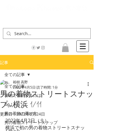
「男の着物」の情報サイト | 街に男の着姿が一人
でも増えますように！
記事
全ての記事
裕樹 高野
全ての記事
2022年4月5日
読了時間: 1分
男の着物ストリートスナッ
着物で通勤するには
プin横浜 1/11
Go！
男の着物の選び方
更新日：
2022年6月24日
2022年4月2日（土）
男の着物ストリートスナップ
横浜で初の男の着物ストリートスナッ