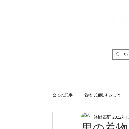
「男の着物」
TOP
男の着物ストリートスナップ
全ての記事
着物で通勤するには
裕樹 高野
2022年