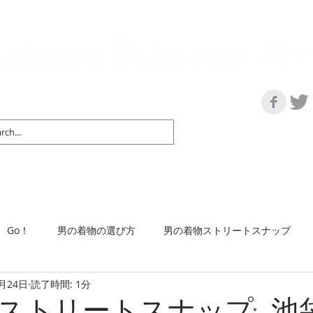
の情報サイト | 街に男の着姿が一人でも増えますように！
マップ＆リスト
取扱い商品
ネットショップ
Ｇo！
着物で通勤するには
Go！
男の着物の選び方
男の着物ストリートスナップ
1月24日
読了時間: 1分