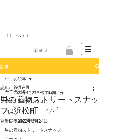
「男の着物」の情報サイト | 街に男の着姿が一人
でも増えますように！
記事
全ての記事
裕樹 高野
全ての記事
2021年4月25日
読了時間: 1分
男の着物ストリートスナッ
着物で通勤するには
プin浜松町 1/4
Go！
男の着物の選び方
更新日：
2022年6月24日
男の着物ストリートスナップ