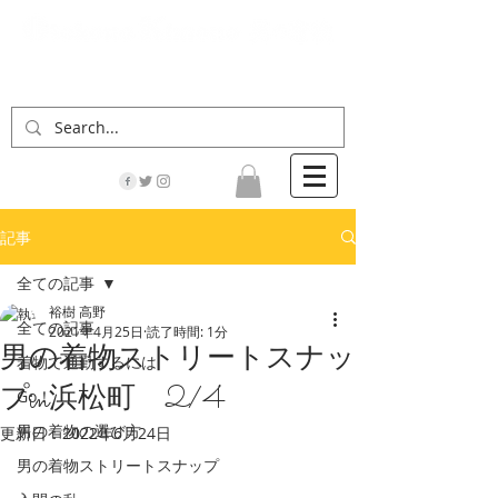
「男の着物」の情報サイト | 街に男の着姿が一人
でも増えますように！
記事
全ての記事
裕樹 高野
全ての記事
2021年4月25日
読了時間: 1分
男の着物ストリートスナッ
着物で通勤するには
プin浜松町 2/4
Go！
男の着物の選び方
更新日：
2022年6月24日
男の着物ストリートスナップ