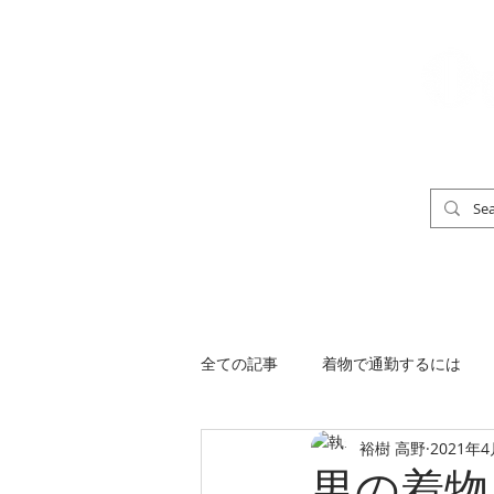
「男の着物」
TOP
男の着物ストリートスナップ
全ての記事
着物で通勤するには
裕樹 高野
2021年