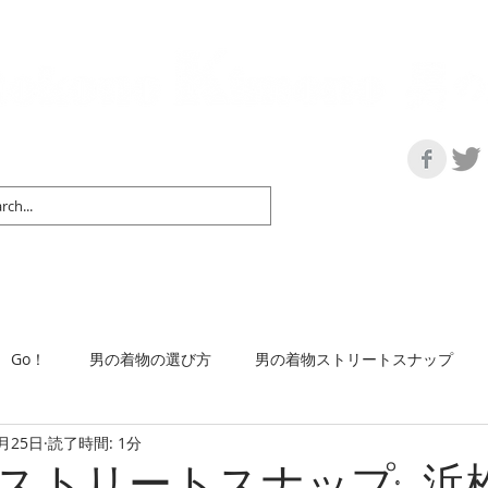
の情報サイト | 街に男の着姿が一人でも増えますように！
マップ＆リスト
取扱い商品
ネットショップ
Ｇo！
着物で通勤するには
Go！
男の着物の選び方
男の着物ストリートスナップ
4月25日
読了時間: 1分