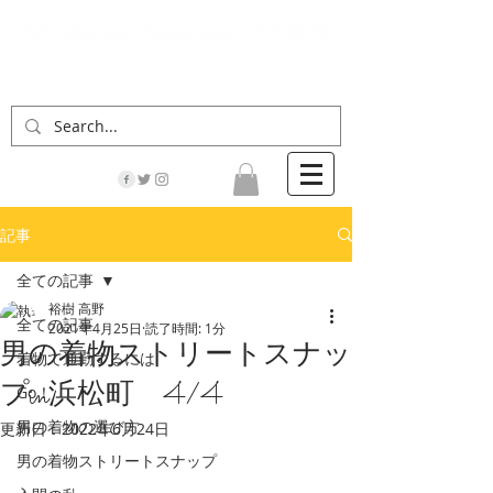
「男の着物」の情報サイト | 街に男の着姿が一人
でも増えますように！
記事
全ての記事
裕樹 高野
全ての記事
2021年4月25日
読了時間: 1分
男の着物ストリートスナッ
着物で通勤するには
プin浜松町 4/4
Go！
男の着物の選び方
更新日：
2022年6月24日
男の着物ストリートスナップ