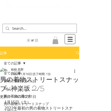
「男の着物」の情報サイト | 街に男の着姿が一人
でも増えますように！
記事
全ての記事
裕樹 高野
全ての記事
2022年1月16日
読了時間: 1分
男の着物ストリートスナッ
着物で通勤するには
プin神楽坂 2/5
Go！
男の着物の選び方
更新日：
2022年2月1日
1月15日（土）
男の着物ストリートスナップ
2022年最初の男の着物ストリートスナ