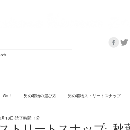
の情報サイト | 街に男の着姿が一人でも増えますように！
マップ＆リスト
取扱い商品
ネットショップ
Ｇo！
着物で通勤するには
Go！
男の着物の選び方
男の着物ストリートスナップ
0月18日
読了時間: 1分