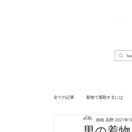
「男の着物」
TOP
男の着物ストリートスナップ
全ての記事
着物で通勤するには
裕樹 高野
2021年1