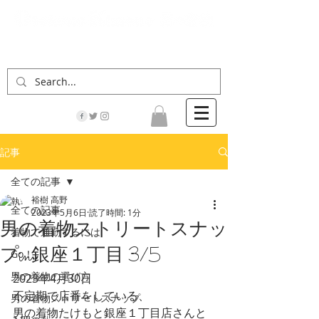
「男の着物」の情報サイト | 街に男の着姿が一人
でも増えますように！
記事
全ての記事
裕樹 高野
全ての記事
2023年5月6日
読了時間: 1分
男の着物ストリートスナッ
着物で通勤するには
プin銀座１丁目 3/5
Go！
男の着物の選び方
2023年4月30日
不定期で店番をしている、
男の着物ストリートスナップ
男の着物たけもと銀座１丁目店さんと