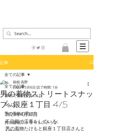
「男の着物」の情報サイト | 街に男の着姿が一人
でも増えますように！
記事
全ての記事
裕樹 高野
全ての記事
2023年5月6日
読了時間: 1分
男の着物ストリートスナッ
着物で通勤するには
プin銀座１丁目 4/5
Go！
男の着物の選び方
2023年4月30日
不定期で店番をしている、
男の着物ストリートスナップ
男の着物たけもと銀座１丁目店さんと