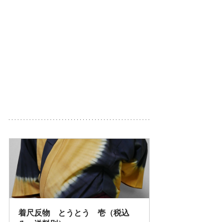
着尺反物　とうとう　壱（税込