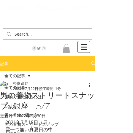
「男の着物」の情報サイト | 街に男の着姿が一人
でも増えますように！
記事
全ての記事
裕樹 高野
全ての記事
2021年7月22日
読了時間: 1分
男の着物ストリートスナッ
着物で通勤するには
プin銀座 5/7
Go！
男の着物の選び方
更新日：
2022年6月30日
2021年7月18日（日）、
男の着物ストリートスナップ
雲一つ無い真夏日の中、