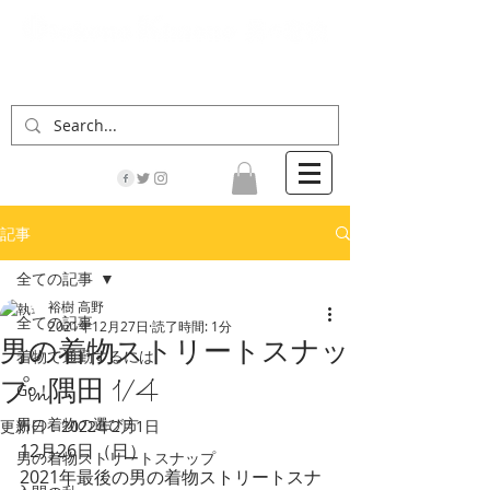
「男の着物」の情報サイト | 街に男の着姿が一人
でも増えますように！
記事
全ての記事
裕樹 高野
全ての記事
2021年12月27日
読了時間: 1分
男の着物ストリートスナッ
着物で通勤するには
プin隅田 1/4
Go！
男の着物の選び方
更新日：
2022年2月1日
12月26日（日）
男の着物ストリートスナップ
2021年最後の男の着物ストリートスナ