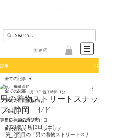
「男の着物」の情報サイト | 街に男の着姿が一人
でも増えますように！
記事
全ての記事
裕樹 高野
全ての記事
2021年11月13日
読了時間: 1分
男の着物ストリートスナッ
着物で通勤するには
プin静岡 1/11
Go！
男の着物の選び方
更新日：
2022年7月11日
2021年11月13日（土）、
男の着物ストリートスナップ
第12回目の「男の着物ストリートスナ