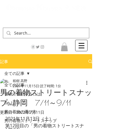
「男の着物」の情報サイト | 街に男の着姿が一人
でも増えますように！
記事
全ての記事
裕樹 高野
全ての記事
2021年11月15日
読了時間: 1分
男の着物ストリートスナッ
着物で通勤するには
プin静岡 7/11～9/11
Go！
男の着物の選び方
更新日：
2022年7月11日
2021年11月13日（土）、
男の着物ストリートスナップ
第12回目の「男の着物ストリートスナ