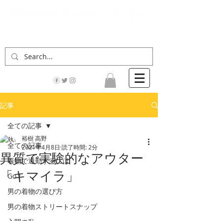
「男の着物」の情報サイト | 街に男の着姿が一人
でも増えますように！
記事
全ての記事
裕樹 高野
全ての記事
2021年4月8日
読了時間: 2分
異質で実験的なアウター
着物で通勤するには
「キマイラ」
Go！
男の着物の選び方
男の着物ストリートスナップ