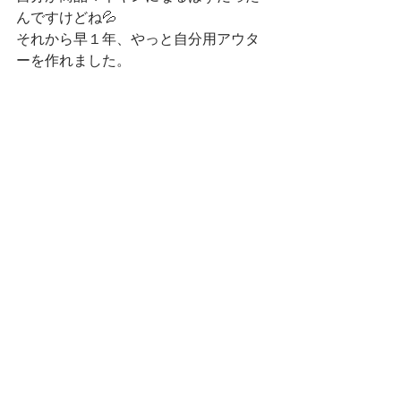
んですけどね💦
それから早１年、やっと自分用アウタ
ーを作れました。
Hジャケット
キマイラ