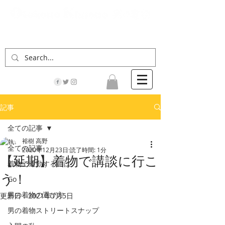
「男の着物」の情報サイト | 街に男の着姿が一人
でも増えますように！
記事
全ての記事
裕樹 高野
全ての記事
2020年12月23日
読了時間: 1分
【延期】着物で講談に行こ
着物で通勤するには
う！
Go！
男の着物の選び方
更新日：
2021年1月5日
男の着物ストリートスナップ