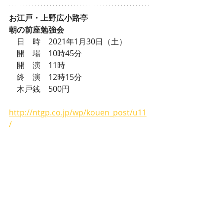
お江戸・上野広小路亭
朝の前座勉強会
　日　時　2021年1月30日（土）
　開　場　10時45分
　開　演　11時
　終　演　12時15分
　木戸銭　500円
http://ntgp.co.jp/wp/kouen_post/u11
/
GO
上野
講談
上野広小路亭
Go！