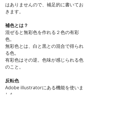
はありませんので、補足的に書いてお
きます。
補色とは？
混ぜると無彩色を作れる２色の有彩
色。
無彩色とは、白と黒との混合で得られ
る色。
有彩色はその逆。色味が感じられる色
のこと。
反転色
Adobe illustratorにある機能を使いま
した。
Adobeのヘルプによると、
「カラーの各構成要素をカラースケー
ル上の反対側の値に変更します。例え
ば、RGB カラーの R の値が 100 の場合