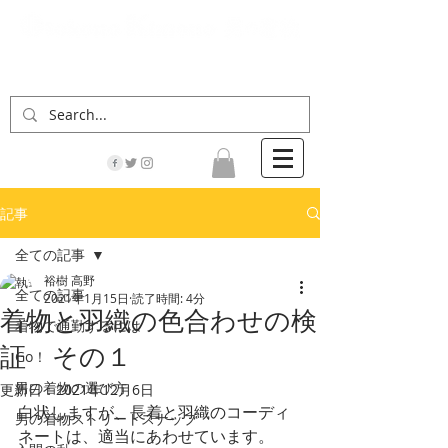
「男の着物」の情報サイト | 街に男の着姿が一人
でも増えますように！
記事
全ての記事
裕樹 高野
全ての記事
2021年1月15日
読了時間: 4分
着物と羽織の色合わせの検
着物で通勤するには
証 その１
Go！
男の着物の選び方
更新日：
2021年12月6日
白状しますが、長着と羽織のコーディ
男の着物ストリートスナップ
ネートは、適当にあわせています。