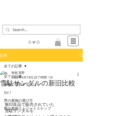
「男の着物」の情報サイト | 街に男の着姿が一人
でも増えますように！
記事
全ての記事
裕樹 高野
全ての記事
2023年4月18日
読了時間: 1分
雪駄サンダルの新旧比較
着物で通勤するには
Go！
男の着物の選び方
無印良品で販売されていた
男の着物ストリートスナップ
雪駄サンダルを