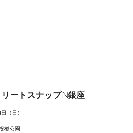
リートスナップin銀座
24日（日）
祝橋公園