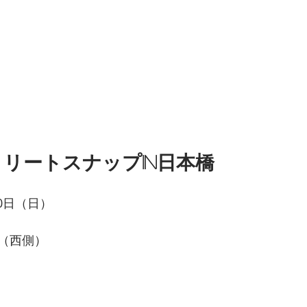
リートスナップin日本橋
10日（日）
（西側）