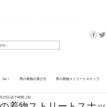
の情報サイト | 街に男の着姿が一人でも増えますように！
マップ＆リスト
取扱い商品
ネットショップ
Ｇo！
着物で通勤するには
Go！
男の着物の選び方
男の着物ストリートスナップ
9月25日
読了時間: 2分