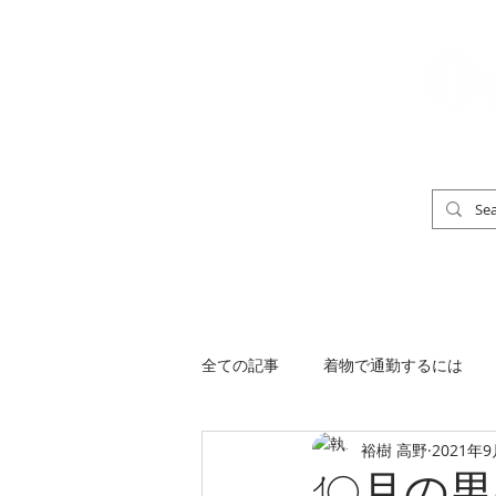
「男の着物」
TOP
男の着物ストリートスナップ
全ての記事
着物で通勤するには
裕樹 高野
2021年