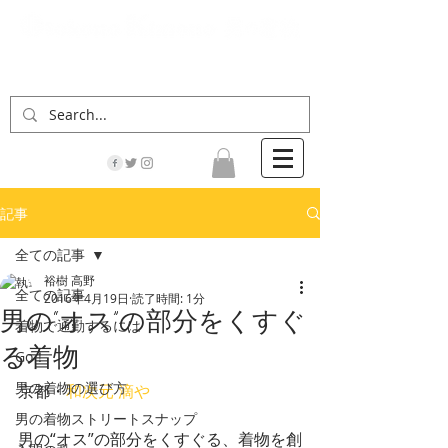
「男の着物」の情報サイト | 街に男の着姿が一人
でも増えますように！
記事
全ての記事
裕樹 高野
全ての記事
2016年4月19日
読了時間: 1分
男の“オス”の部分をくすぐ
着物で通勤するには
る着物
Go！
男の着物の選び方
京都・
和次元 滴や
男の着物ストリートスナップ
男の“オス”の部分をくすぐる、着物を創