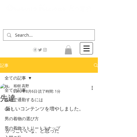
「男の着物」の情報サイト | 街に男の着姿が一人
でも増えますように！
記事
全ての記事
裕樹 高野
全ての記事
2017年8月6日
読了時間: 1分
先達
着物で通勤するには
新しいコンテンツを増やしました。
Go！
男の着物の選び方
男の着物ストリートスナップ
かっこいいな、と思った