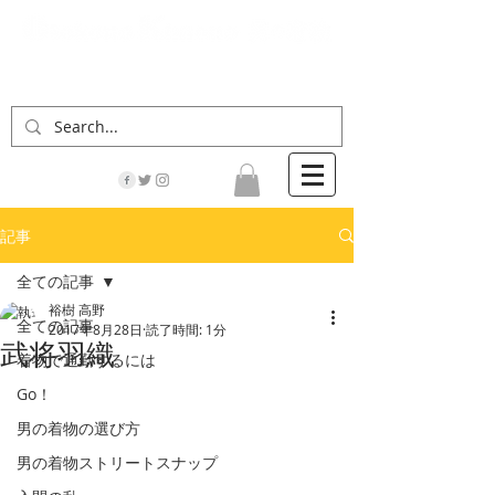
「男の着物」の情報サイト | 街に男の着姿が一人
でも増えますように！
記事
全ての記事
裕樹 高野
全ての記事
2017年8月28日
読了時間: 1分
武将羽織
着物で通勤するには
Go！
男の着物の選び方
男の着物ストリートスナップ