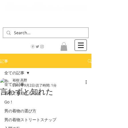
「男の着物」の情報サイト | 街に男の着姿が一人
でも増えますように！
記事
全ての記事
裕樹 高野
全ての記事
2017年9月2日
読了時間: 1分
言わずと知れた
着物で通勤するには
Go！
男の着物の選び方
男の着物ストリートスナップ