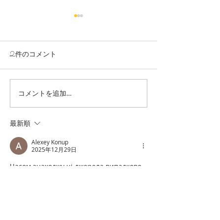
2件のコメント
コメントを追加…
男の着物ストリートスナ
男の着物ストリ
ップin銀座１丁目 5/5
ップin銀座１丁目
最新順
Alexey Konup
2025年12月29日
Часом знаходжу ці джерела випадково, 
іноді хтось скине в чат, іноді сам 
зберігаю “на потім”. Частину 
переглядаю рідко, частину — коли 
шукаю щось локальне чи 
нестандартне.    Вони різні: новини, 