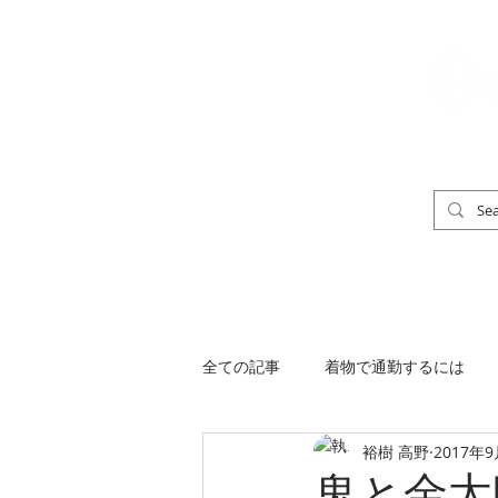
「男の着物」
TOP
男の着物ストリートスナップ
全ての記事
着物で通勤するには
裕樹 高野
2017年