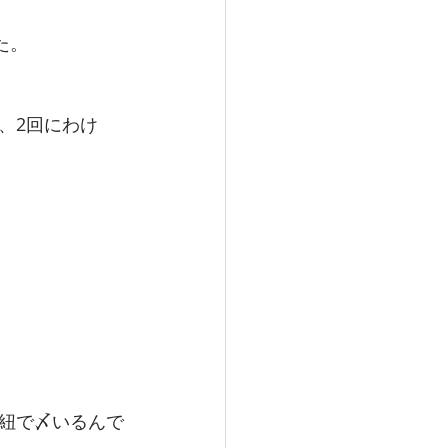
た。
、2回にわけ
紐で〆いるんで