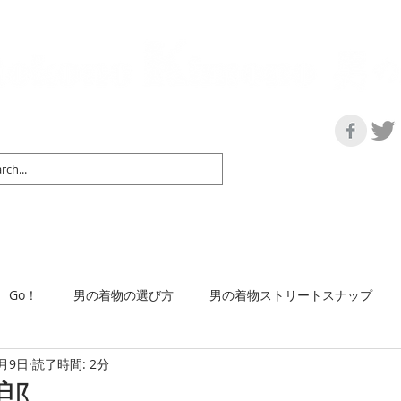
の情報サイト | 街に男の着姿が一人でも増えますように！
マップ＆リスト
取扱い商品
ネットショップ
Ｇo！
着物で通勤するには
Go！
男の着物の選び方
男の着物ストリートスナップ
9月9日
読了時間: 2分