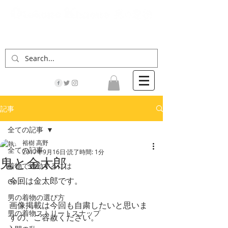
「男の着物」の情報サイト | 街に男の着姿が一人
でも増えますように！
記事
全ての記事
裕樹 高野
全ての記事
2017年9月16日
読了時間: 1分
鬼と金太郎
着物で通勤するには
今回は金太郎です。
Go！
男の着物の選び方
画像掲載は今回も自粛したいと思いま
男の着物ストリートスナップ
すの、ご容赦ください。