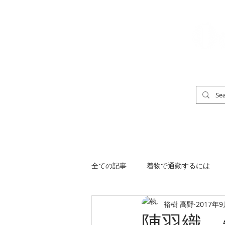
「男の着物」
TOP
男の着物ストリートスナップ
全ての記事
着物で通勤するには
裕樹 高野
2017年