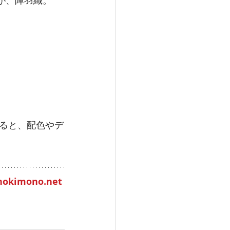
が、陣羽織。
ると、配色やデ
nokimono.net