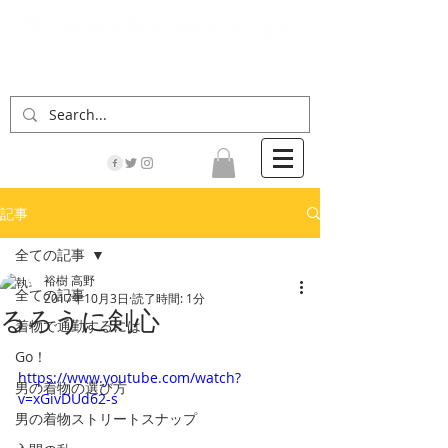
「男の着物」の情報サイト | 街に男の着姿が一人
でも増えますように！
記事
全ての記事
裕樹 高野
全ての記事
2017年10月3日
読了時間: 1分
るろうに剣心
着物で通勤するには
Go！
https://www.youtube.com/watch?
男の着物の選び方
v=xGivDUd62-s
男の着物ストリートスナップ