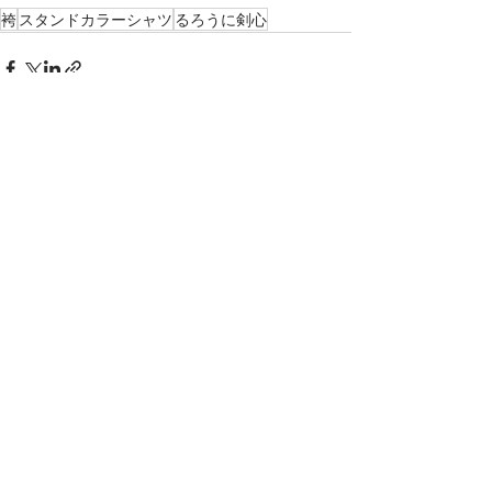
袴
スタンドカラーシャツ
るろうに剣心
最新記事
すべて表示