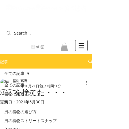
「男の着物」の情報サイト | 街に男の着姿が一人
でも増えますように！
記事
全ての記事
裕樹 高野
全ての記事
2017年10月21日
読了時間: 1分
DTを捨てた・・・
着物で通勤するには
更新日：
2021年6月30日
Go！
男の着物の選び方
男の着物ストリートスナップ