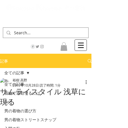
「男の着物」の情報サイト | 街に男の着姿が一人
でも増えますように！
記事
全ての記事
裕樹 高野
全ての記事
2017年10月28日
読了時間: 1分
サムライスタイル 浅草に
着物で通勤するには
現る
Go！
男の着物の選び方
男の着物ストリートスナップ