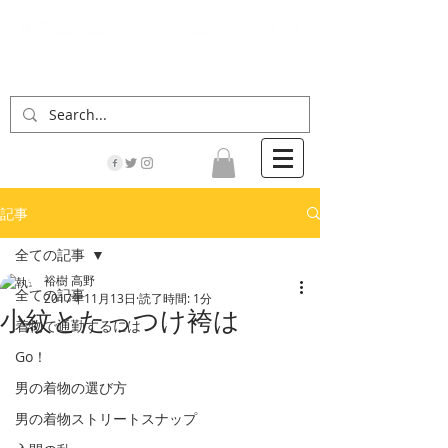
「男の着物」の情報サイト | 街に男の着姿が一人
でも増えますように！
記事
全ての記事
裕樹 高野
全ての記事
2017年11月13日
読了時間: 1分
小紋とたっつけ袴は
着物で通勤するには
Go！
男の着物の選び方
男の着物ストリートスナップ