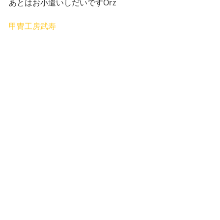
あとはお小遣いしだいですOrz
甲冑工房武寿
男の着物 男着物 着物男子 の情報サイト
「男の着物」 
https://www.otokonokimono.net
男の着物
ハーフコート
たっつけ袴
ブーツ
最新記事
すべて表示