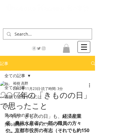
「男の着物」の情報サイト | 街に男の着姿が一人
でも増えますように！
記事
全ての記事
裕樹 高野
全ての記事
2017年11月23日
読了時間: 3分
2017年の「きものの日」
着物で通勤するには
で思ったこと
Go！
男の着物の選び方
今年の「きものの日」も、
経済産業
省、農林水産省の一部の職員の方々
男の着物ストリートスナップ
や、京都市役所の有志（それでも約150