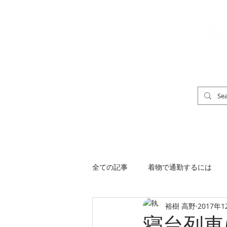
「男の着物」
TOP
男の着物ストリートスナップ
全ての記事
着物で通勤するには
裕樹 高野
2017年1