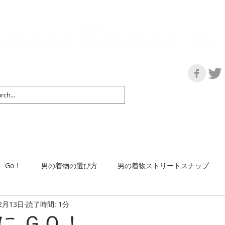
の情報サイト | 街に男の着姿が一人でも増えますように！
マップ＆リスト
取扱い商品
ネットショップ
Ｇo！
着物で通勤するには
Go！
男の着物の選び方
男の着物ストリートスナップ
2月13日
読了時間: 1分