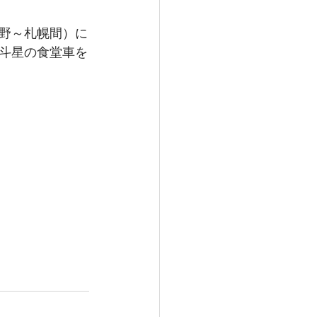
野～札幌間）に
斗星の食堂車を