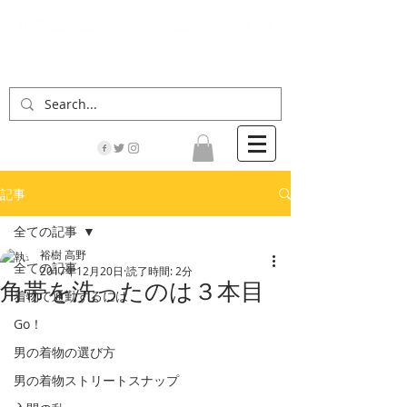
「男の着物」の情報サイト | 街に男の着姿が一人
でも増えますように！
記事
全ての記事
裕樹 高野
全ての記事
2017年12月20日
読了時間: 2分
角帯を洗ったのは３本目
着物で通勤するには
Go！
男の着物の選び方
男の着物ストリートスナップ