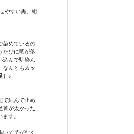
せやすい黒、紺
で染めているの
うたびに藍が落
い込んで馴染ん
、なんとも
カッ
足）♪
紐で結んで止め
足首が太かった
います。
歩いて足がむく