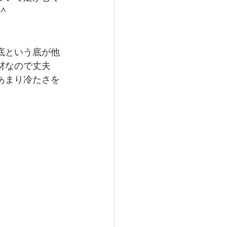
^
底という底が他
材なので丈夫
あまり冷たさを