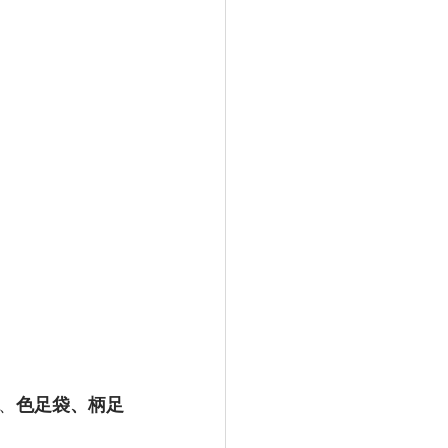
、
色足袋、柄足