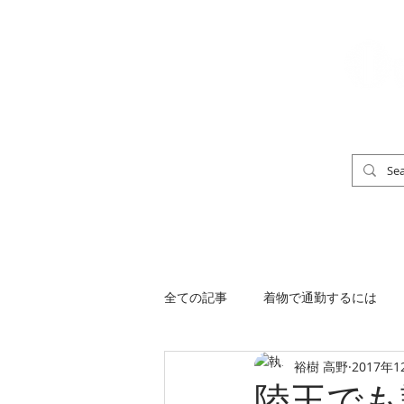
「男の着物」
TOP
男の着物ストリートスナップ
全ての記事
着物で通勤するには
裕樹 高野
2017年1