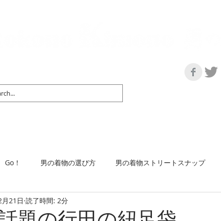
の情報サイト | 街に男の着姿が一人でも増えますように！
マップ＆リスト
取扱い商品
ネットショップ
Ｇo！
着物で通勤するには
Go！
男の着物の選び方
男の着物ストリートスナップ
2月21日
読了時間: 2分